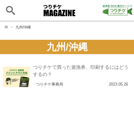
Open
main
search
>
九州/沖縄
九州/沖縄
つりチケで買った遊漁券、印刷するにはどう
するの？
つりチケ事務局
2023.05.26