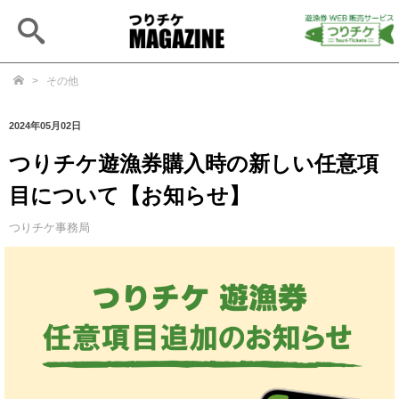
Open
main
search
>
その他
2024年05月02日
つりチケ遊漁券購入時の新しい任意項
目について【お知らせ】
つりチケ事務局